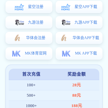
现和关键时刻的把握成功夺冠。这一过程不仅展示了
球队的实力，也体现了教练组和球员们在压力下的应
变能力。本文将通过五个关键时刻来解析巴塞罗那在
这一赛季中的夺冠之路，从战术上的调整到重要比赛
中的决策，每一个瞬间都对最终结果产生了深远的影
响。我们将探讨这些时刻如何塑造球队的命运，并展
现出他们作为顶级球队所需具备的精神面貌和技术能
力。
1、引领胜利的首场比赛
2025赛季西甲联赛开幕战，巴塞罗那迎来了本赛季的
重要揭幕战。这场对阵传统对手马德里竞技的比赛，
不仅是一场简单的较量，更是球队士气和状态的重要
风向标。在这场激烈的较量中，巴萨以2:1艰难取胜，