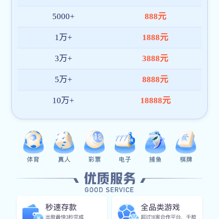
为新赛季注入了信心。
这场比赛中，年轻前锋在关键时刻打入制胜进球，展
现出了他超强的个人能力与团队配合。教练对于战术
布局进行了大胆尝试，通过灵活多变的阵型让对手始
终处于被动，这为后续比赛打下了良好的基础。
赢得揭幕战后，球队士气高涨，全队都充满自信。接
下来的训练也因此更加积极，为整个赛季积累了宝贵
经验，这一切都为之后更大的挑战做好了准备。
2、逆转局势的重要时刻
下半场开始后，仅用五分钟便由明星球员扳回一城，
此后的进攻如潮水般涌来。经过激烈拼搏，巴萨最终
以4:2完成逆转，这不仅是比分上的胜利，更是心理上
的重大突破，让全队意识到只要努力就能创造奇迹。