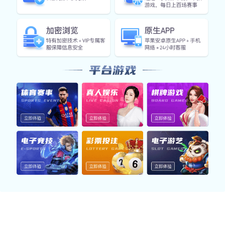
这样的逆转局势不仅提升了全队士气，也增强了团结
感，使得每位球员在随后的训练和比赛中更加默契地
配合，共同为争冠目标而努力。这次逆转成为整个赛
季不可磨灭的一部分，被视为夺冠之路的重要里程
碑。
3、年轻球员崭露头角
随着赛季深入，新援与年轻球员逐渐承担起重要责
任。在与其他竞争者交锋时，多名年轻球员表现出
色，一系列精彩表现让人眼前一亮。例如，在与塞维
利亚的一场较量中，一名18岁的小将打入绝杀进球，
不仅帮助球队获得三分，也成为媒体关注的焦点。
这位小将凭借其敏锐的位置感和冷静处理机会的能