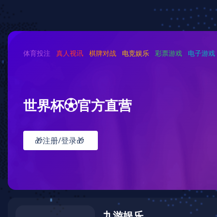
九州登入网址
A
欢迎访问
九州登入网址
，提供全面覆
更新千场比赛