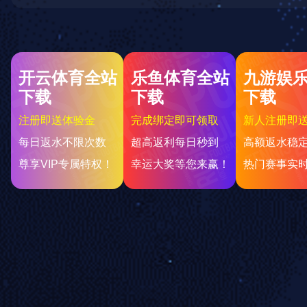
此外，新战术对于年轻球员来说更是挑战
免出现状态起伏。这种状况让球队在面对
总之，战术上的变化固然是为了长远发展
2、伤病困扰与阵容深度
伤病问题一直是影响利物浦表现的重要因
默契度，也让替补球员面临巨大的压力。
与此同时，阵容深度不足也是一大隐患。
浦都很难保持竞争力，而这也直接反映在
因此，要想改善本赛季的不佳表现，提高
3、心理状态与团队氛围
心理状态对运动员的发挥有着极其重要的