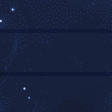
不佳斯洛特遭受的批评是否过于严厉
广泛关注和讨论。电讯报对球队的分析指出，尽管球队在战术上
迷的诸多批评，这些批评是否过于严厉成为了一个重要话题。本
，分析背后的深层次问题，从而为读者提供一个全面的视角。
整，这种转变虽然出于提升球队竞争力的考虑，但也带来了适应
阶段显得格外挣扎。尤其是在防守体系方面，许多球员未能迅速