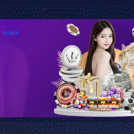
App下载
关于我们
体育热讯
PP与网页版入口｜畅享全球体
盖足球、篮球、电竞等项目的赛事资讯与数据内容，
，聚焦热门体育内容， 助您轻松获取赛事动态，
手机App
网页版