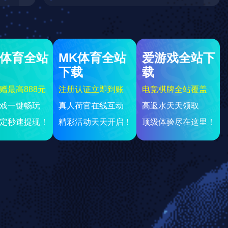
情况下，即便是技术能力强大的球员，也难
期目标，是斯洛特需要认真思考的问题。
调整阵容。这种情况不仅降低了球队的整体
。
缺。这使得无论是在联赛还是杯赛中，利物
一项艰巨任务。
剧。一旦出现负面情绪，不仅会影响到个别