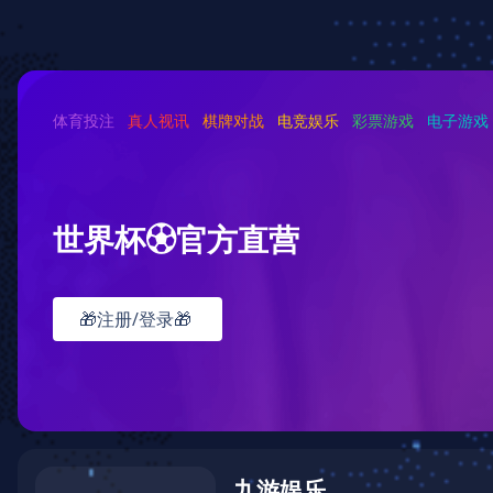
九州登入网址
A
欢迎访问
九州登入网址
，提供全面覆
更新千场比赛