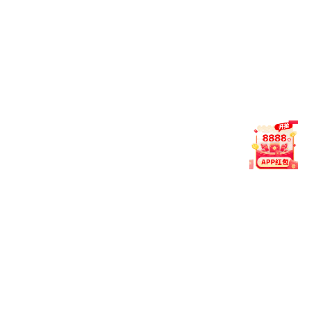
奇故事。
未来，中国篮球还有很长的一段路要走，但只要我们
保持这种热情并持续投入，相信定能迎来更加辉煌灿
烂的新纪元。希望所有参与者都能够继续努力，共同
推动中国篮球事业再创新高峰！
上一篇：
斯洛特对维尔茨错失空门机会感到…
下一篇：
沃特金斯越位被判罚仍踢球遭黄牌