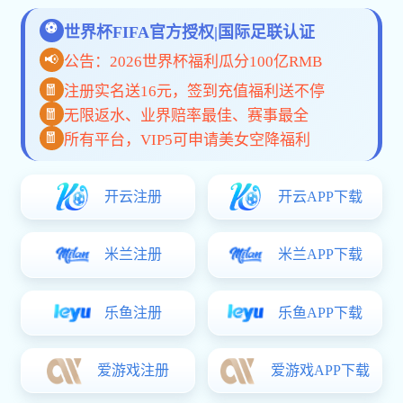
手机App
网页版
CBA第36轮本土最佳球员评选结果
揭晓各路球星表现精彩纷呈
2026-05-27 03:47
115 次阅读
首页
/
体育热讯
在CBA第36轮的比赛中，各队本土球员的表现再次引