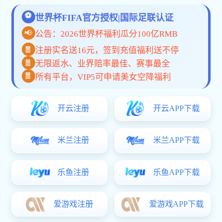
手机App
网页版
巴萨面临续约难题夏窗首要任务是
引进新中锋
2026-06-03 03:01
109 次阅读
首页
/
体育热讯
在当前的足球市场中，巴萨面临着多重挑战，其中续