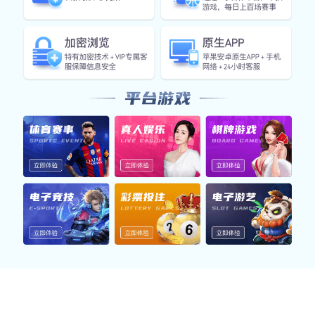
考虑到目前球队阵容配置的问题，引进一名新的中锋
显得尤为重要。首先，新中锋能够有效弥补现有前锋
线上的不足之处。在经历了几场重要比赛后，可以发
现当前前锋线缺乏足够的火力支持，这直接影响了球
队在关键时刻把握机会的能力。
其次，新中锋不仅仅是单纯地提高进攻火力，他还可
以为年轻球员提供学习和成长的平台。在团队内部形
成良好的竞争氛围，有助于激发全队士气，从而整体
提升比赛表现。此外，一个技术全面的新中锋能够帮
助球队战术多样化，让教练有更多灵活调整战术布置
的空间。
最后，引进新中锋还有利于提升品牌形象和市场价
值。作为全球知名俱乐部之一，巴萨吸引顶级球员加