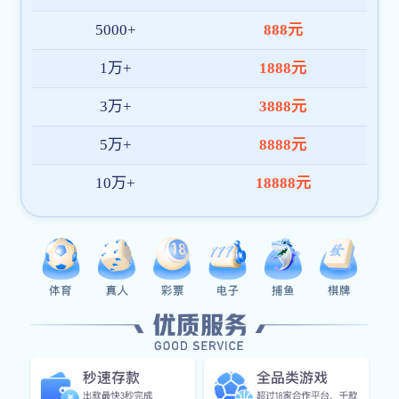
降。因此，管理层急需制定切实可行的续约计划，以
留住这些关键球员。
此外，与高薪问题相关的是俱乐部财务状况。在过去
几个赛季，由于疫情及其他因素影响，巴萨的财政状
况并不乐观。为了能顺利进行续约谈判，管理层需要
在控制薪资支出与留住核心球员之间找到平衡点。这
也使得谈判过程变得更加复杂。
最后，外界对巴萨续约情况的关注度越来越高，这无
疑给俱乐部施加了更多压力。如果不能有效解决这一
问题，不仅会影响球队表现，也可能损害俱乐部声
誉。因此，在这样的背景下，如何妥善处理续约事务
成为了当务之急。
2、引进新中锋的重要性