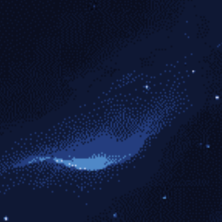
应共同努力，为那些勇敢追梦的人提供支
总结：
综上所述，这七名伊朗女足球员因追求梦
力。这一系列事件值得我们深思，并呼吁
我们期待未来能够看到更多关于伊朗及其
事件能成为改变的一部分，引发更多人对
上一篇：
巴萨面临续约难题夏窗首要任务是…