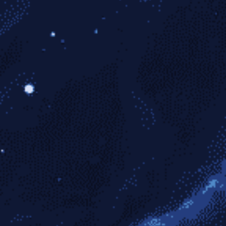
开始面临巨大的压力与威胁。据报道，有三名球员的家属接到了
担的家庭更加恐慌。
于异议声音的不容忍态度。在这样的环境下，许多人因为亲人的
状况关注。越来越多的人开始呼吁保护这些运动员及其家属的人
了一次深入了解伊朗女性运动现状的重要契机。从长远来看，希
价值。
重要性。只有当每个人都能在安全与尊严中追求自己的梦想时，