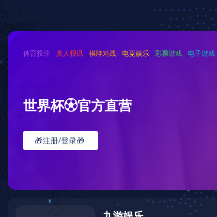
九州登入网址
A
欢迎访问
九州登入网址
，提供全面覆
更新千场比赛