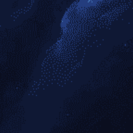
持，让他们能够勇敢地面对现实中的各种挑战。
想而选择逃离，不仅暴露了当地对女性运动员的不公正待遇，也
全社会为改善现状贡献力量。
他国家女性运动者的发展故事，希望每位勇敢追梦的人都能得到
于性别平等及人权保障议题的关注与讨论。