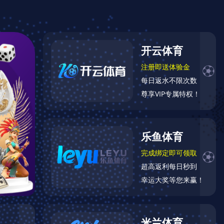
注册入口
育赛事与数据服务
 支持
APP下载
与
网页使用
，每日同步
掌握比赛节奏。