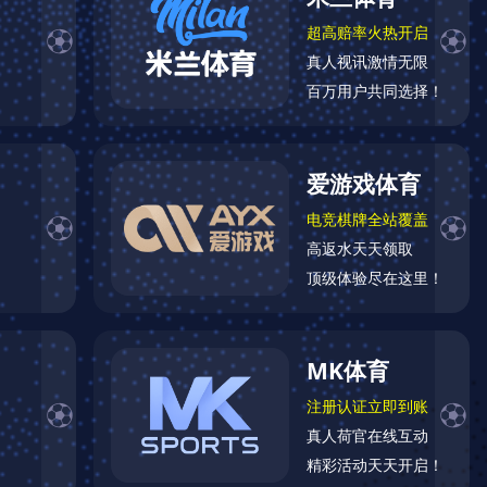
首页
/
体育热讯
选择逃离球队，寻求更好的生活和职业发
探讨这一事件，包括伊朗女性运动员面临的
性体育发展的限制，也揭示了在追求自由与
。尽管近年来有一些进步，但仍然存在着性